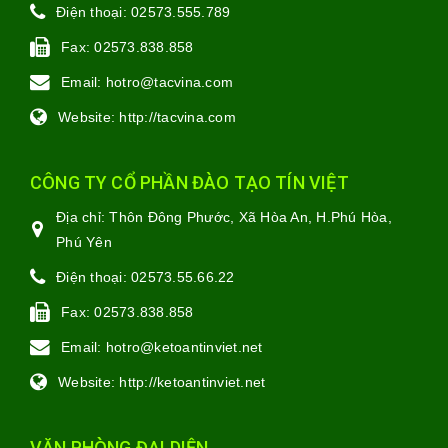
Điện thoại:
02573.555.789
Fax:
02573.838.858
Email:
hotro@tacvina.com
Website:
http://tacvina.com
CÔNG TY CỔ PHẦN ĐÀO TẠO TÍN VIỆT
Địa chỉ:
Thôn Đông Phước, Xã Hòa An, H.Phú Hòa,
Phú Yên
Điện thoại:
02573.55.66.22
Fax:
02573.838.858
Email:
hotro@ketoantinviet.net
Website:
http://ketoantinviet.net
VĂN PHÒNG ĐẠI DIỆN