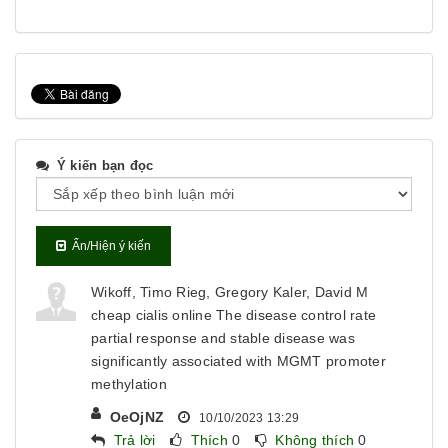
Ý kiến bạn đọc
Ẩn/Hiện ý kiến
Wikoff, Timo Rieg, Gregory Kaler, David M
cheap cialis online The disease control rate
partial response and stable disease was
significantly associated with MGMT promoter
methylation
OeOjNZ
10/10/2023 13:29
Trả lời
Thích
0
Không thích
0